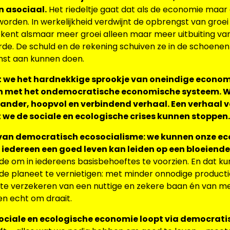
 asociaal.
Het riedeltje gaat dat als de economie maar 
orden. In werkelijkheid verdwijnt de opbrengst van groei
etekent alsmaar meer groei alleen maar meer uitbuiting v
arde. De schuld en de rekening schuiven ze in de schoen
inst aan kunnen doen.
at we het hardnekkige sprookje van oneindige econom
en met het ondemocratische economische systeem. 
 ander, hoopvol en verbindend verhaal. Een verhaal 
t we de sociale en ecologische crises kunnen stoppen.
l van democratisch ecosocialisme: we kunnen onze e
iedereen een goed leven kan leiden op een bloeiende
e om in iedereens basisbehoeftes te voorzien. En dat ku
de planeet te vernietigen: met minder onnodige producti
te verzekeren van een nuttige en zekere baan én van meer
en echt om draait.
ociale en ecologische economie loopt via democrati