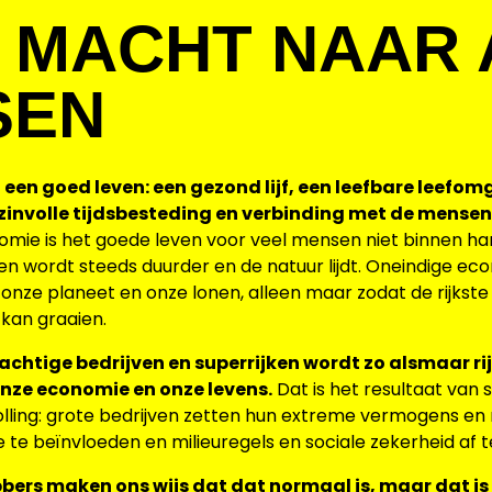
 MACHT NAAR 
SEN
een goed leven: een gezond lijf, een leefbare leefomg
 zinvolle tijdsbesteding en verbinding met de mense
omie is het goede leven voor veel mensen niet binnen han
ven wordt steeds duurder en de natuur lijdt. Oneindige e
onze planeet en onze lonen, alleen maar zodat de rijkst
 kan graaien.
achtige bedrijven en superrijken wordt zo alsmaar ri
nze economie en onze levens.
Dat is het resultaat van 
lling: grote bedrijven zetten hun extreme vermogens en 
te beïnvloeden en milieuregels en sociale zekerheid af t
rs maken ons wijs dat dat normaal is, maar dat is he