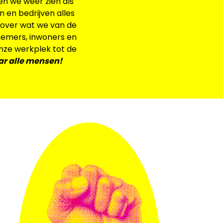
en we weer zien als
 en bedrijven alles
 over wat we van de
nemers, inwoners en
nze werkplek tot de
ar alle mensen!