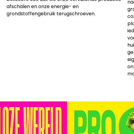
na
afschalen en onze energie- en
gr
grondstoffengebruik terugschroeven.
co
pl
ie
vo
hu
ge
ei
on
ma