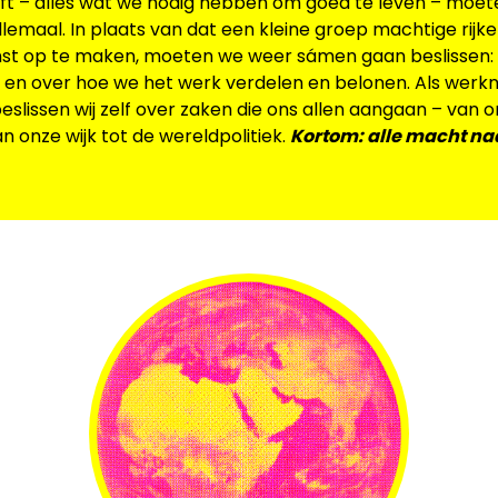
ft – alles wat we nodig hebben om goed te leven – moet
emaal. In plaats van dat een kleine groep machtige rijken
nst op te maken, moeten we weer sámen gaan beslissen:
en over hoe we het werk verdelen en belonen. Als werk
lissen wij zelf over zaken die ons allen aangaan – van o
 onze wijk tot de wereldpolitiek.
Kortom: alle macht na