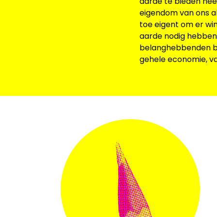
aarde te bieden hee
eigendom van ons all
toe eigent om er wi
aarde nodig hebben 
belanghebbenden bes
gehele economie, van