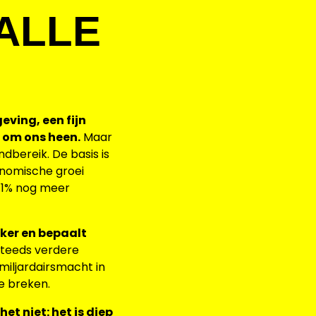
ALLE
eving, een fijn
n om ons heen.
Maar
dbereik. De basis is
conomische groei
e 1% nog meer
jker en bepaalt
steeds verdere
miljardairsmacht in
e breken.
t niet: het is diep