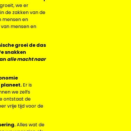
groeit, we er
 in de zakken van de
an mensen en
en van mensen en
ische groei de das
We snakken
van
alle macht naar
conomie
 planeet.
Er is
nnen we zelfs
e ontstaat de
 vrije tijd voor de
sering.
Alles wat de