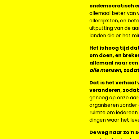
ondemocratisch en
allemaal beter van w
allerrijksten, en b
uitputting van de a
landen die er het m
Het is hoog tijd d
om doen, en brek
allemaal naar een
alle mensen
, zoda
Dat is het verhaa
veranderen, zodat 
genoeg op onze aard
organiseren zonder 
ruimte om iedereen 
dingen waar het lev
De weg naar zo’n s