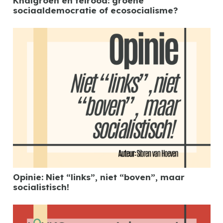
Knalgroen en felrood: groene
sociaaldemocratie of ecosocialisme?
Opinie: Niet “links”, niet “boven”, maar
socialistisch!