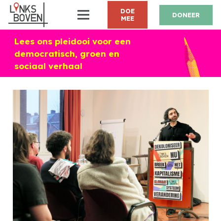
DOE
DONEER
MEE
Lees ons pleidooi voor een
democratisch, groen en
sociaal verhaal