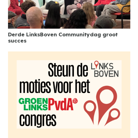
Derde LinksBoven Communitydag groot
succes