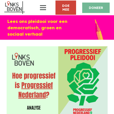
DOE
DONEER
MEE
Lees ons pleidooi voor een
democratisch, groen en
sociaal verhaal