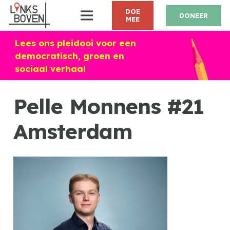
DOE
DONEER
MEE
Lees ons pleidooi voor een
democratisch, groen en
sociaal verhaal
Pelle Monnens #21
Amsterdam