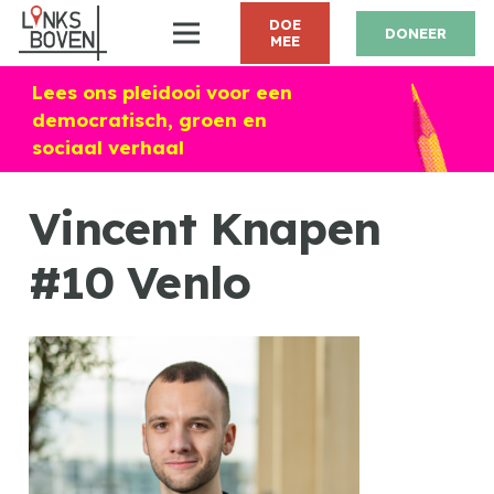
DOE
DONEER
MEE
Lees ons pleidooi voor een
democratisch, groen en
sociaal verhaal
Vincent Knapen
#10 Venlo