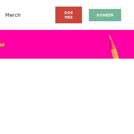
DOE
Merch
DONEER
MEE
al