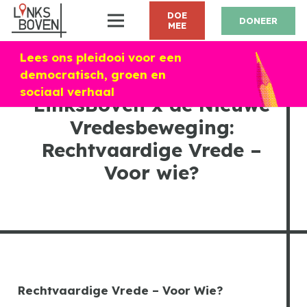
DOE
DONEER
MEE
Lees ons pleidooi voor een
democratisch, groen en
sociaal verhaal
LinksBoven x de Nieuwe
Vredesbeweging:
Rechtvaardige Vrede –
Voor wie?
Rechtvaardige Vrede – Voor Wie?