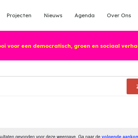
Projecten
Nieuws
Agenda
Over Ons
ooi voor een democratisch, groen en sociaal verha
esultaten gevonden voor deze weergave. Ga naar de
volgende aanko