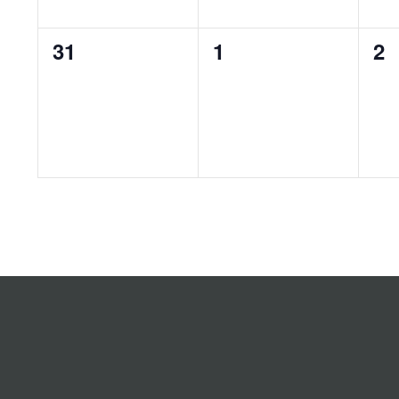
0
0
0
31
1
2
evenementen,
evenementen,
ev